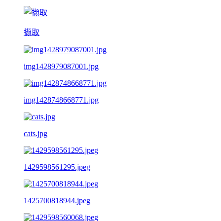
擷取
img1428979087001.jpg
img1428748668771.jpg
cats.jpg
1429598561295.jpeg
1425700818944.jpeg