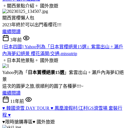
。關西景點介紹。
國外旅遊
關西賞櫻懶人包
2023年終於可以出門看櫻花!!!
繼續閱讀
3年前
[日本四國] Yahoo列為「日本賞櫻絕景15選」紫雲出山。瀨戶
內海夢幻絕景 櫻花滿開/交通-missutrip
。日本其他景點。
國外旅遊
Yahoo列為「
日本賞櫻絕景15選
」紫雲出山。瀨戶內海夢幻絕
景
這次的圓夢之旅,很順利的圓了各種夢!!!~
繼續閱讀
11年前
♥ 韓國滑雪 DAY TOUR ♥ 鳳凰渡假村/江村GS滑雪場 套裝行
程 ♥
♥限時搶購專區♥
國外旅遊