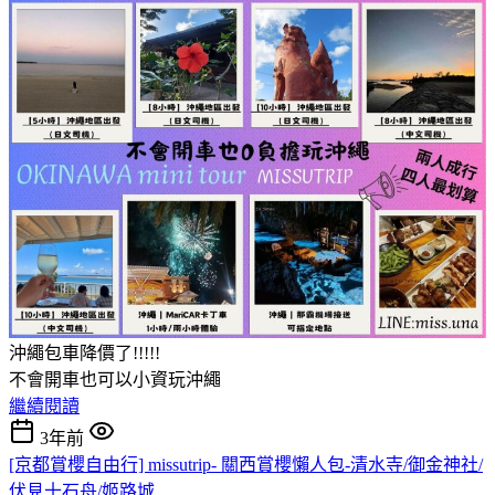
沖繩包車降價了!!!!!
不會開車也可以小資玩沖繩
繼續閱讀
3年前
[京都賞櫻自由行] missutrip- 關西賞櫻懶人包-清水寺/御金神社/
伏見十石舟/姬路城