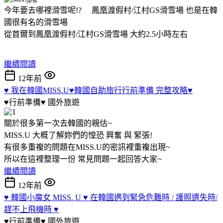
今年要去哪裡滑雪呢!? 鳳凰渡假村/江村GS滑雪場 也是在韓
國很有名的滑雪場
從首爾到鳳凰渡假村/江村GS滑雪場 大約2.5小時左右
繼續閱讀
12年前
♥ 我在韓國MISS.U♥韓國自助旅行行前準備 完整攻略♥
♥行前準備♥
國外旅遊
關於很多第一次去韓國的親估~
MISS.U 大概了解妳們的惶恐 興奮 與 緊張!
有很多重複的問題在MISS.U的密訊裡重複出現~
所以在這裡整理一份 常見問題一起回答大家~
繼續閱讀
12年前
♥ 韓國小魔女 MISS. U ♥ 在韓國遇到緊急危難時 / 護照遺失時/
趕不上飛機時 ♥
♥行前準備♥
國外旅遊