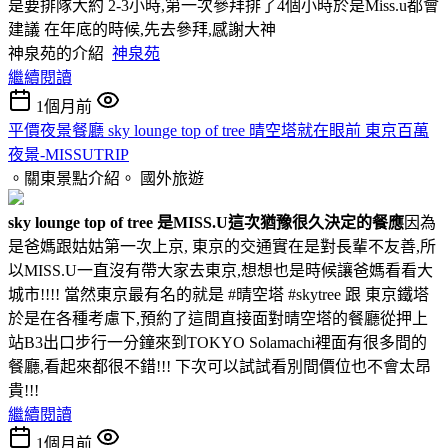
是要排隊大約 2-3小時,第一次參拜排了4個小時於是Miss.u都會
建議 在年底的時候,先去參拜,感謝大神
神泉苑的介紹
神泉苑
繼續閱讀
1個月前
平價夜景餐廳 sky lounge top of tree 晴空塔就在眼前 東京百萬
夜景-MISSUTRIP
。關東景點介紹。
國外旅遊
sky lounge top of tree 是MISS.U這次猶豫很久決定的餐應
因為
是爸媽跟姑姑第一次上京, 東京的交通實在是對長輩不友善,所
以MISS.U一直沒有帶大家去東京,想想也是時候讓爸媽看看大
城市!!!! 當然東京最有名的就是 #晴空塔 #skytree 跟 東京鐵塔
於是在各種考慮下,預約了這間直接面對晴空塔的餐廳從押上
站B3出口步行一分鐘來到TOKYO Solamachi裡面有很多間的
餐廳,看起來都很不錯!!! 下次可以試試看別間價位也不會太昂
貴!!!
繼續閱讀
1個月前