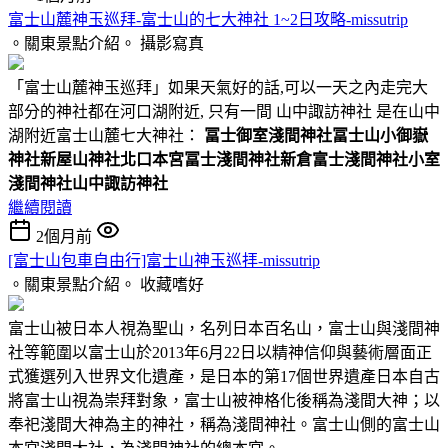
富士山麓神玉巡拜-富士山的七大神社 1~2日攻略-missutrip
。關東景點介紹。
攝影寫真
「富士山麓神玉巡拜」如果天氣好的話,可以一天之內走完大
部分的神社都在河口湖附近, 只有一間 山中諏訪神社 是在山中
湖附近富士山麓七大神社：
冨士御室淺間神社
冨士山小御嶽
神社
新屋山神社
北口本宮冨士淺間神社
新倉富士淺間神社
小室
淺間神社
山中諏訪神社
繼續閱讀
2個月前
[富士山包車自由行]富士山神玉巡拝-missutrip
。關東景點介紹。
收藏嗜好
富士山被日本人視為聖山，名列日本百名山，富士山與淺間神
社等範圍以富士山於2013年6月22日以精神信仰與藝術層面正
式獲選列入世界文化遺產，是日本的第17個世界遺產日本自古
將富士山視為崇拜對象，富士山被神格化後稱為淺間大神；以
奉祀淺間大神為主的神社，稱為淺間神社。富士山側的富士山