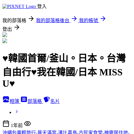
登入
我的部落格
我的部落格後台
我的帳號
登出
♥韓國首爾/釜山。日本。台灣
自由行♥我在韓國/日本 MISS
U♥
相簿
部落格
名片
1年前
沖繩包車輕旅行-普天滿宮-濱比嘉島-古民家食堂-神靈居住地-