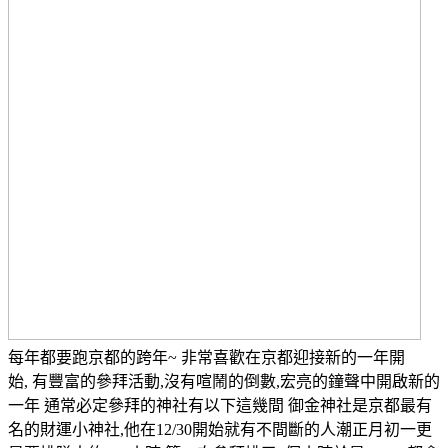
每年都要跑京都的跨年~ 非常喜歡在京都迎接新的一年開
始, 有豐富的參拜活動,沒有喧鬧的倒數,宏亮的鐘聲中開啟新的
一年 通常必定參拜的神社有以下這幾間 御金神社是京都最有
名的財運小神社,他在12/30開始就有不間斷的人潮正月初一更