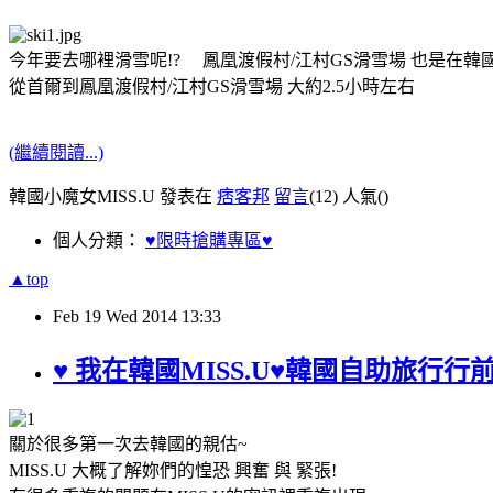
今年要去哪裡滑雪呢!? 鳳凰渡假村/江村GS滑雪場 也是在韓
從首爾到鳳凰渡假村/江村GS滑雪場 大約2.5小時左右
(繼續閱讀...)
韓國小魔女MISS.U 發表在
痞客邦
留言
(12)
人氣(
)
個人分類：
♥限時搶購專區♥
▲top
Feb
19
Wed
2014
13:33
♥ 我在韓國MISS.U♥韓國自助旅行行
關於很多第一次去韓國的親估~
MISS.U 大概了解妳們的惶恐 興奮 與 緊張!