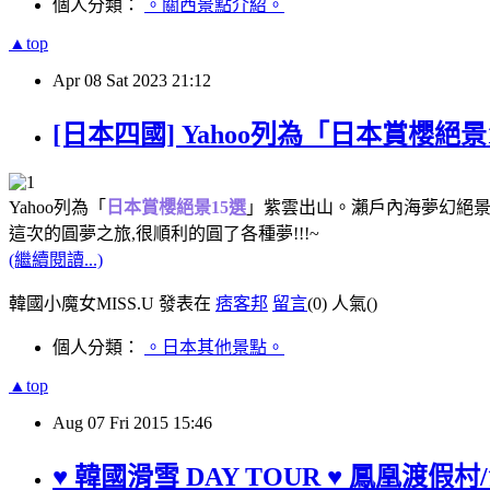
個人分類：
。關西景點介紹。
▲top
Apr
08
Sat
2023
21:12
[日本四國] Yahoo列為「日本賞櫻絕景
Yahoo列為「
日本賞櫻絕景15選
」紫雲出山。瀨戶內海夢幻絕
這次的圓夢之旅,很順利的圓了各種夢!!!~
(繼續閱讀...)
韓國小魔女MISS.U 發表在
痞客邦
留言
(0)
人氣(
)
個人分類：
。日本其他景點。
▲top
Aug
07
Fri
2015
15:46
♥ 韓國滑雪 DAY TOUR ♥ 鳳凰渡假