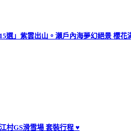
15選」紫雲出山。瀨戶內海夢幻絕景 櫻花滿開/交
景
村/江村GS滑雪場 套裝行程 ♥