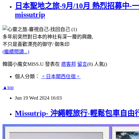
日本聖地之旅-9月/10月 熱烈招募中-
missutrip
多年前突然對日本的神社有深一層的興趣,
不只是喜歡漂亮的御守/ 御朱印
(繼續閱讀...)
韓國小魔女MISS.U 發表在
痞客邦
留言
(0)
人氣(
)
個人分類：
。日本關西住宿。
▲top
Jun
19
Wed
2024
16:03
Missutrip- 沖繩輕旅行-輕鬆包車自由行