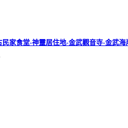
堂-神靈居住地-金武觀音寺-金武海岸-parco 