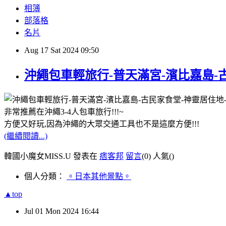
相簿
部落格
名片
Aug
17
Sat
2024
09:50
沖繩包車輕旅行-普天滿宮-濱比嘉島-古民家食
非常推薦在沖繩3-4人包車旅行!!!~
方便又好玩,因為沖繩的大眾交通工具也不是這麼方便!!!
(繼續閱讀...)
韓國小魔女MISS.U 發表在
痞客邦
留言
(0)
人氣(
)
個人分類：
。日本其他景點。
▲top
Jul
01
Mon
2024
16:44