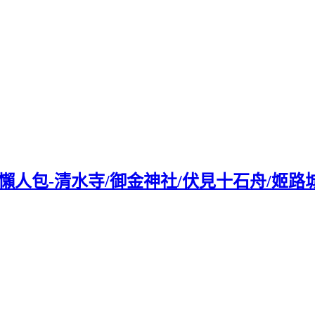
關西賞櫻懶人包-清水寺/御金神社/伏見十石舟/姬路