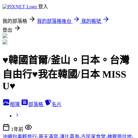
登入
我的部落格
我的部落格後台
我的帳號
登出
♥韓國首爾/釜山。日本。台灣
自由行♥我在韓國/日本 MISS
U♥
相簿
部落格
名片
1年前
沖繩包車輕旅行-普天滿宮-濱比嘉島-古民家食堂-神靈居住地-