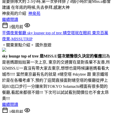
是要排隊大約 2-3小時,第一次參拜排了4個小時於是Miss.u都會
建議 在年底的時候,先去參拜,感謝大神
神泉苑的介紹
神泉苑
繼續閱讀
1個月前
平價夜景餐廳 sky lounge top of tree 晴空塔就在眼前 東京百萬
夜景-MISSUTRIP
。關東景點介紹。
國外旅遊
sky lounge top of tree 是MISS.U這次猶豫很久決定的餐應
因為
是爸媽跟姑姑第一次上京, 東京的交通實在是對長輩不友善,所
以MISS.U一直沒有帶大家去東京,想想也是時候讓爸媽看看大
城市!!!! 當然東京最有名的就是 #晴空塔 #skytree 跟 東京鐵塔
於是在各種考慮下,預約了這間直接面對晴空塔的餐廳從押上
站B3出口步行一分鐘來到TOKYO Solamachi裡面有很多間的
餐廳,看起來都很不錯!!! 下次可以試試看別間價位也不會太昂
貴!!!
繼續閱讀
1個月前