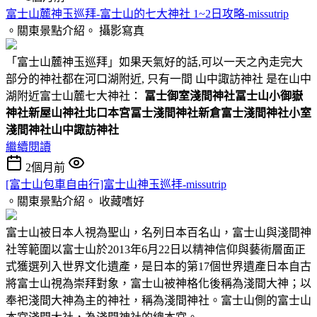
富士山麓神玉巡拜-富士山的七大神社 1~2日攻略-missutrip
。關東景點介紹。
攝影寫真
「富士山麓神玉巡拜」如果天氣好的話,可以一天之內走完大
部分的神社都在河口湖附近, 只有一間 山中諏訪神社 是在山中
湖附近富士山麓七大神社：
冨士御室淺間神社
冨士山小御嶽
神社
新屋山神社
北口本宮冨士淺間神社
新倉富士淺間神社
小室
淺間神社
山中諏訪神社
繼續閱讀
2個月前
[富士山包車自由行]富士山神玉巡拝-missutrip
。關東景點介紹。
收藏嗜好
富士山被日本人視為聖山，名列日本百名山，富士山與淺間神
社等範圍以富士山於2013年6月22日以精神信仰與藝術層面正
式獲選列入世界文化遺產，是日本的第17個世界遺產日本自古
將富士山視為崇拜對象，富士山被神格化後稱為淺間大神；以
奉祀淺間大神為主的神社，稱為淺間神社。富士山側的富士山