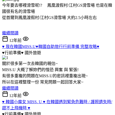
今年要去哪裡滑雪呢!? 鳳凰渡假村/江村GS滑雪場 也是在韓
國很有名的滑雪場
從首爾到鳳凰渡假村/江村GS滑雪場 大約2.5小時左右
繼續閱讀
12年前
♥ 我在韓國MISS.U♥韓國自助旅行行前準備 完整攻略♥
♥行前準備♥
國外旅遊
關於很多第一次去韓國的親估~
MISS.U 大概了解妳們的惶恐 興奮 與 緊張!
有很多重複的問題在MISS.U的密訊裡重複出現~
所以在這裡整理一份 常見問題一起回答大家~
繼續閱讀
12年前
♥ 韓國小魔女 MISS. U ♥ 在韓國遇到緊急危難時 / 護照遺失時/
趕不上飛機時 ♥
♥行前準備♥
國外旅遊