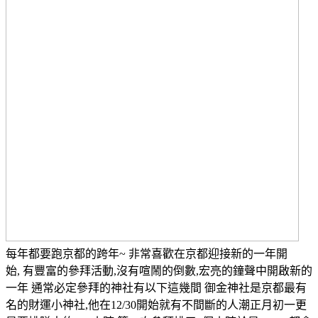
每年都要跑京都的跨年~ 非常喜歡在京都迎接新的一年開
始, 有豐富的參拜活動,沒有喧鬧的倒數,宏亮的鐘聲中開啟新的
一年 通常必定參拜的神社有以下這幾間 御金神社是京都最有
名的財運小神社,他在12/30開始就有不間斷的人潮正月初一更