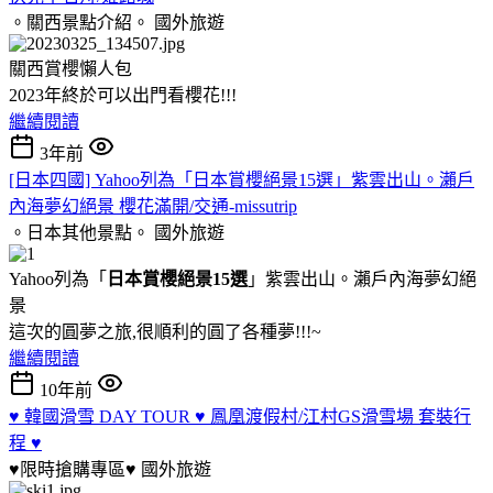
。關西景點介紹。
國外旅遊
關西賞櫻懶人包
2023年終於可以出門看櫻花!!!
繼續閱讀
3年前
[日本四國] Yahoo列為「日本賞櫻絕景15選」紫雲出山。瀨戶
內海夢幻絕景 櫻花滿開/交通-missutrip
。日本其他景點。
國外旅遊
Yahoo列為「
日本賞櫻絕景15選
」紫雲出山。瀨戶內海夢幻絕
景
這次的圓夢之旅,很順利的圓了各種夢!!!~
繼續閱讀
10年前
♥ 韓國滑雪 DAY TOUR ♥ 鳳凰渡假村/江村GS滑雪場 套裝行
程 ♥
♥限時搶購專區♥
國外旅遊