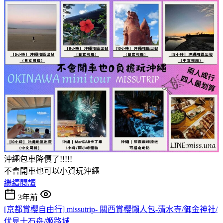
沖繩包車降價了!!!!!
不會開車也可以小資玩沖繩
繼續閱讀
3年前
[京都賞櫻自由行] missutrip- 關西賞櫻懶人包-清水寺/御金神社/
伏見十石舟/姬路城