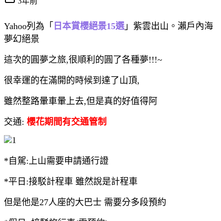
3年前
Yahoo列為「
日本賞櫻絕景15選
」紫雲出山。瀨戶內海
夢幻絕景
這次的圓夢之旅,很順利的圓了各種夢!!!~
很幸運的在滿開的時候到達了山頂,
雖然整路暈車暈上去,但是真的好值得阿
交通:
櫻花期間有交通管制
*自駕:上山需要申請通行證
*平日:接駁計程車 雖然說是計程車
但是他是27人座的大巴士 需要分多段預約